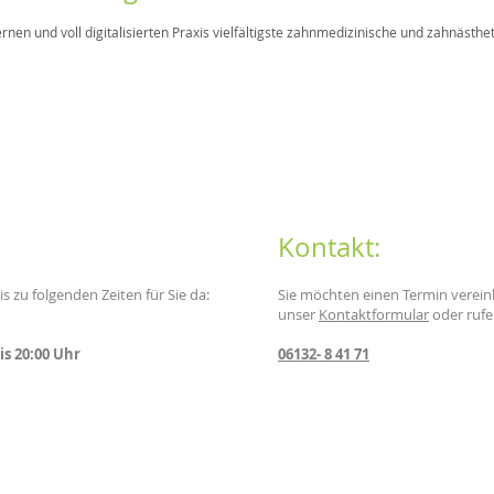
nen und voll digitalisierten Praxis vielfältigste zahnmedizinische und zahnästhe
Kontakt:
s zu folgenden Zeiten für Sie da:
Sie möchten einen Termin verei
unser
Kontaktformular
oder rufe
is 20:00 Uhr
06132- 8 41 71